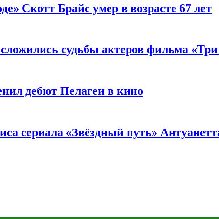
де» Скотт Брайс умер в возрасте 67 лет
к сложились судьбы актеров фильма «Тр
енил дебют Пелагеи в кино
риса сериала «Звёздный путь» Антуанетт