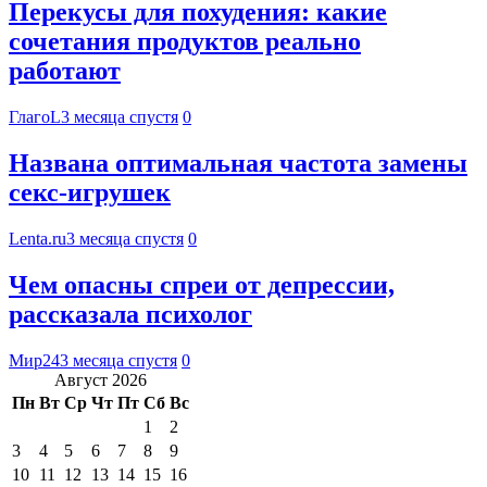
Перекусы для похудения: какие
сочетания продуктов реально
работают
ГлагоL
3 месяца спустя
0
Названа оптимальная частота замены
секс-игрушек
Lenta.ru
3 месяца спустя
0
Чем опасны спреи от депрессии,
рассказала психолог
Мир24
3 месяца спустя
0
Август 2026
Пн
Вт
Ср
Чт
Пт
Сб
Вс
1
2
3
4
5
6
7
8
9
10
11
12
13
14
15
16