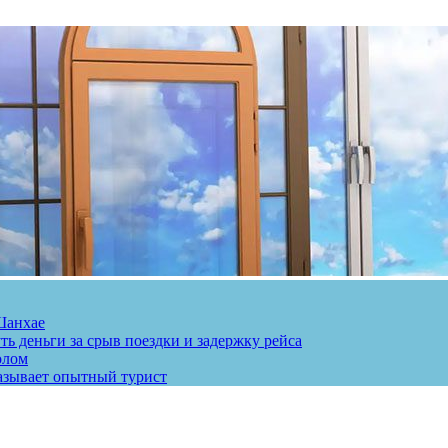
Шанхае
ь деньги за срыв поездки и задержку рейса
олом
казывает опытный турист