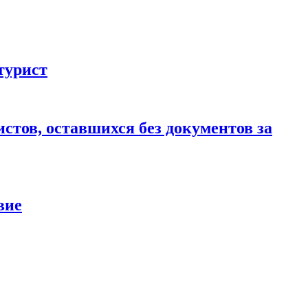
турист
стов, оставшихся без документов за
вие