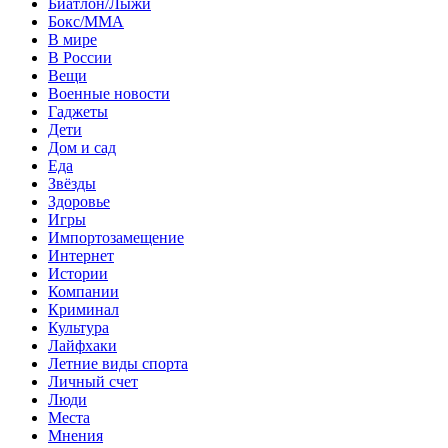
Биатлон/Лыжи
Бокс/MMA
В мире
В России
Вещи
Военные новости
Гаджеты
Дети
Дом и сад
Еда
Звёзды
Здоровье
Игры
Импортозамещение
Интернет
Истории
Компании
Криминал
Культура
Лайфхаки
Летние виды спорта
Личный счет
Люди
Места
Мнения