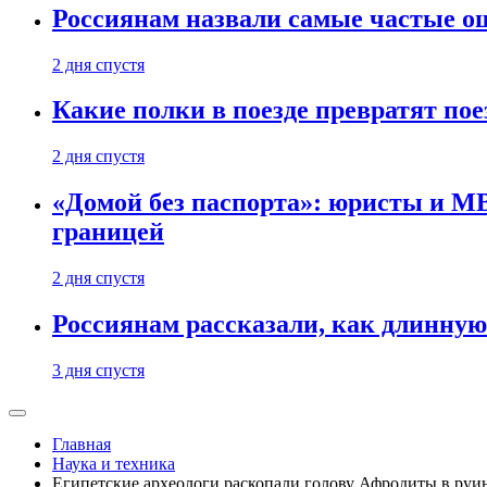
Россиянам назвали самые частые о
2 дня спустя
Какие полки в поезде превратят по
2 дня спустя
«Домой без паспорта»: юристы и МВ
границей
2 дня спустя
Россиянам рассказали, как длинную
3 дня спустя
Главная
Наука и техника
Египетские археологи раскопали голову Афродиты в руи