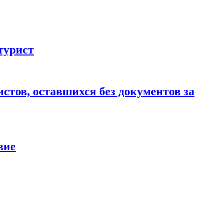
турист
стов, оставшихся без документов за
вие