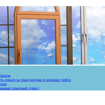
Шанхае
ь деньги за срыв поездки и задержку рейса
олом
казывает опытный турист