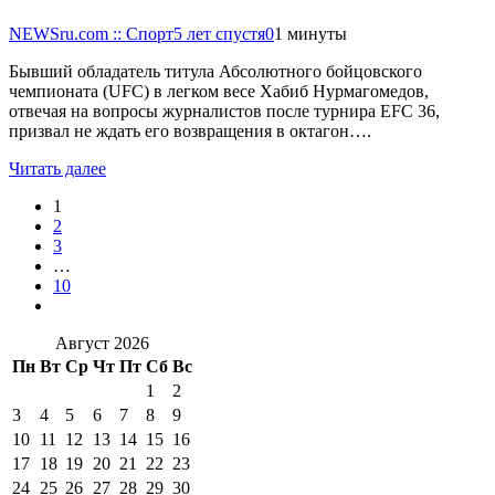
NEWSru.com :: Спорт
5 лет спустя
0
1 минуты
Бывший обладатель титула Абсолютного бойцовского
чемпионата (UFC) в легком весе Хабиб Нурмагомедов,
отвечая на вопросы журналистов после турнира EFC 36,
призвал не ждать его возвращения в октагон….
Читать далее
1
2
3
…
10
Август 2026
Пн
Вт
Ср
Чт
Пт
Сб
Вс
1
2
3
4
5
6
7
8
9
10
11
12
13
14
15
16
17
18
19
20
21
22
23
24
25
26
27
28
29
30