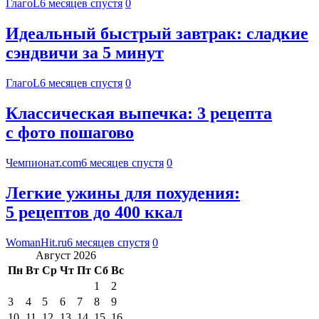
ГлагоL
6 месяцев спустя
0
Идеальный быстрый завтрак: сладкие
сэндвичи за 5 минут
ГлагоL
6 месяцев спустя
0
Классическая выпечка: 3 рецепта
с фото пошагово
Чемпионат.com
6 месяцев спустя
0
Легкие ужины для похудения:
5 рецептов до 400 ккал
WomanHit.ru
6 месяцев спустя
0
Август 2026
Пн
Вт
Ср
Чт
Пт
Сб
Вс
1
2
3
4
5
6
7
8
9
10
11
12
13
14
15
16