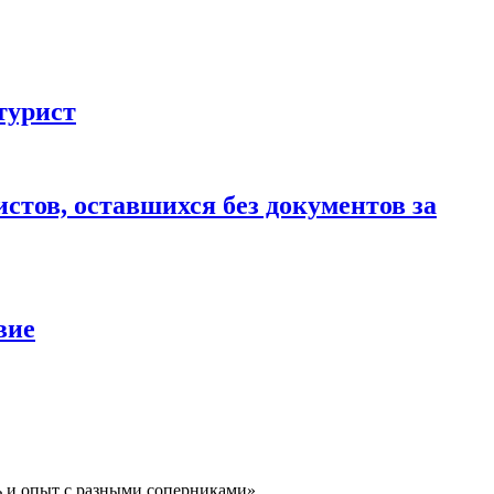
турист
стов, оставшихся без документов за
вие
ь и опыт с разными соперниками»