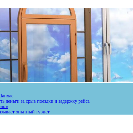
Шанхае
ь деньги за срыв поездки и задержку рейса
олом
казывает опытный турист