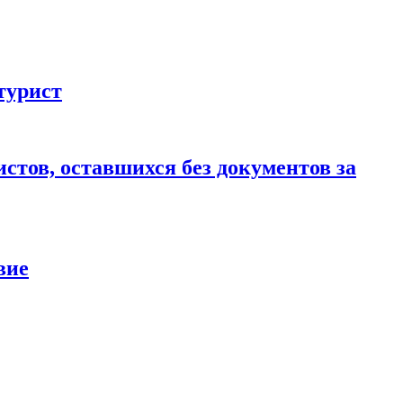
турист
стов, оставшихся без документов за
вие