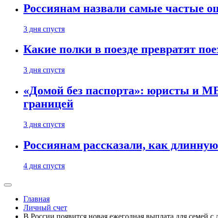
Россиянам назвали самые частые о
3 дня спустя
Какие полки в поезде превратят по
3 дня спустя
«Домой без паспорта»: юристы и МВ
границей
3 дня спустя
Россиянам рассказали, как длинную
4 дня спустя
Главная
Личный счет
В России появится новая ежегодная выплата для семей с 