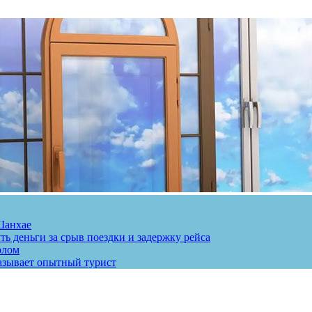
Шанхае
ь деньги за срыв поездки и задержку рейса
олом
казывает опытный турист