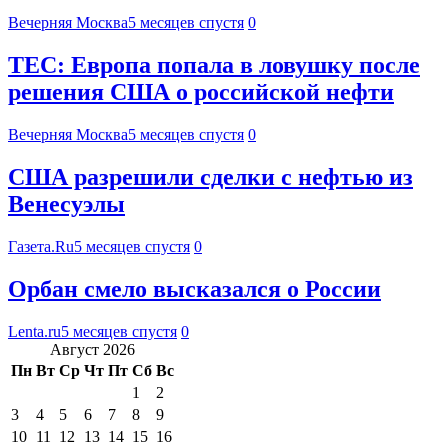
Вечерняя Москва
5 месяцев спустя
0
TEC: Европа попала в ловушку после
решения США о российской нефти
Вечерняя Москва
5 месяцев спустя
0
США разрешили сделки с нефтью из
Венесуэлы
Газета.Ru
5 месяцев спустя
0
Орбан смело высказался о России
Lenta.ru
5 месяцев спустя
0
Август 2026
Пн
Вт
Ср
Чт
Пт
Сб
Вс
1
2
3
4
5
6
7
8
9
10
11
12
13
14
15
16