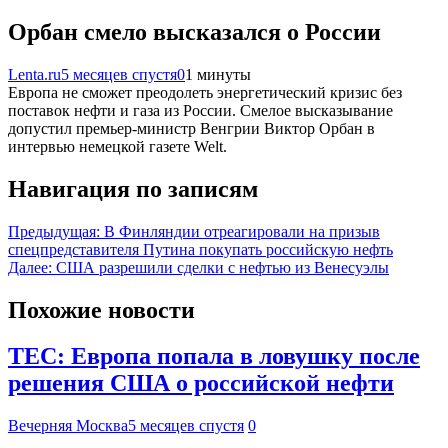
Орбан смело высказался о России
Lenta.ru
5 месяцев спустя
0
1 минуты
Европа не сможет преодолеть энергетический кризис без
поставок нефти и газа из России. Смелое высказывание
допустил премьер-министр Венгрии Виктор Орбан в
интервью немецкой газете Welt.
Навигация по записям
Предыдущая:
В Финляндии отреагировали на призыв
спецпредставителя Путина покупать российскую нефть
Далее:
США разрешили сделки с нефтью из Венесуэлы
Похожие новости
TEC: Европа попала в ловушку после
решения США о российской нефти
Вечерняя Москва
5 месяцев спустя
0