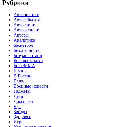
Рубрики
Автоновости
Автособытия
Автоспорт
Автоэксперт
Актеры
Аналитика
Баскетбол
Безопасность
Безумный мир
Биатлон/Лыжи
Бокс/MMA
В мире
В России
Вещи
Военные новости
Гаджеты
Дети
Дом и сад
Еда
Звёзды
Здоровье
Игры
Импортозамещение