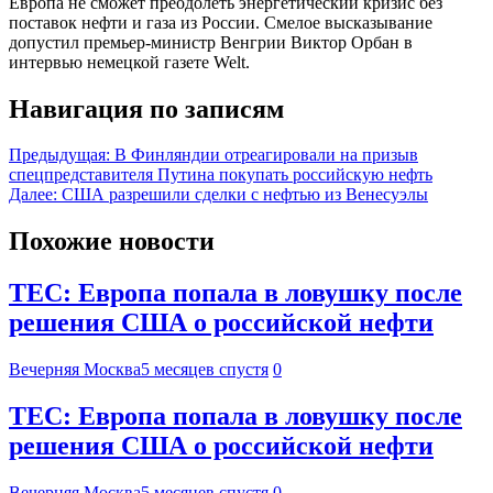
Европа не сможет преодолеть энергетический кризис без
поставок нефти и газа из России. Смелое высказывание
допустил премьер-министр Венгрии Виктор Орбан в
интервью немецкой газете Welt.
Навигация по записям
Предыдущая:
В Финляндии отреагировали на призыв
спецпредставителя Путина покупать российскую нефть
Далее:
США разрешили сделки с нефтью из Венесуэлы
Похожие новости
TEC: Европа попала в ловушку после
решения США о российской нефти
Вечерняя Москва
5 месяцев спустя
0
TEC: Европа попала в ловушку после
решения США о российской нефти
Вечерняя Москва
5 месяцев спустя
0