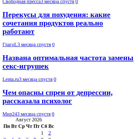
Свободная пресса
3 месяца спустя
0
Перекусы для похудения: какие
сочетания продуктов реально
работают
ГлагоL
3 месяца спустя
0
Названа оптимальная частота замены
секс-игрушек
Lenta.ru
3 месяца спустя
0
Чем опасны спреи от депрессии,
рассказала психолог
Мир24
3 месяца спустя
0
Август 2026
Пн
Вт
Ср
Чт
Пт
Сб
Вс
1
2