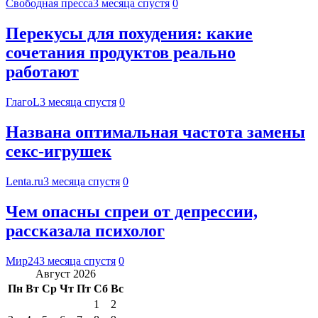
Свободная пресса
3 месяца спустя
0
Перекусы для похудения: какие
сочетания продуктов реально
работают
ГлагоL
3 месяца спустя
0
Названа оптимальная частота замены
секс-игрушек
Lenta.ru
3 месяца спустя
0
Чем опасны спреи от депрессии,
рассказала психолог
Мир24
3 месяца спустя
0
Август 2026
Пн
Вт
Ср
Чт
Пт
Сб
Вс
1
2