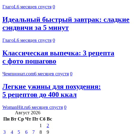
ГлагоL
6 месяцев спустя
0
Идеальный быстрый завтрак: сладкие
сэндвичи за 5 минут
ГлагоL
6 месяцев спустя
0
Классическая выпечка: 3 рецепта
с фото пошагово
Чемпионат.com
6 месяцев спустя
0
Легкие ужины для похудения:
5 рецептов до 400 ккал
WomanHit.ru
6 месяцев спустя
0
Август 2026
Пн
Вт
Ср
Чт
Пт
Сб
Вс
1
2
3
4
5
6
7
8
9