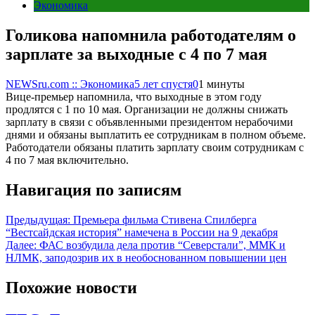
Экономика
Голикова напомнила работодателям о
зарплате за выходные с 4 по 7 мая
NEWSru.com :: Экономика
5 лет спустя
0
1 минуты
Вице-премьер напомнила, что выходные в этом году
продлятся с 1 по 10 мая. Организации не должны снижать
зарплату в связи с объявленными президентом нерабочими
днями и обязаны выплатить ее сотрудникам в полном объеме.
Работодатели обязаны платить зарплату своим сотрудникам с
4 по 7 мая включительно.
Навигация по записям
Предыдущая:
Премьера фильма Стивена Спилберга
“‎Вестсайдская история” намечена в России на 9 декабря
Далее:
ФАС возбудила дела против “Северстали”, ММК и
НЛМК, заподозрив их в необоснованном повышении цен
Похожие новости