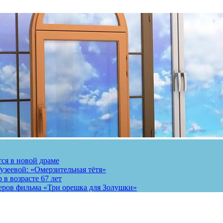
тся в новой драме
узеевой: «Омерзительная тётя»
 в возрасте 67 лет
теров фильма «Три орешка для Золушки»