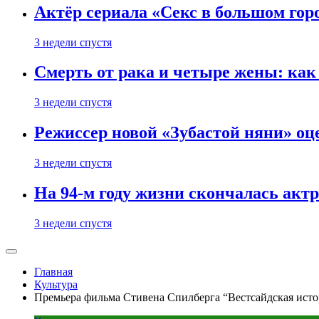
Актёр сериала «Секс в большом горо
3 недели спустя
Смерть от рака и четыре жены: ка
3 недели спустя
Режиссер новой «Зубастой няни» оц
3 недели спустя
На 94-м году жизни скончалась акт
3 недели спустя
Главная
Культура
Премьера фильма Стивена Спилберга “‎Вестсайдская исто