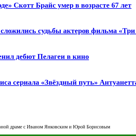
де» Скотт Брайс умер в возрасте 67 лет
к сложились судьбы актеров фильма «Тр
енил дебют Пелагеи в кино
риса сериала «Звёздный путь» Антуанетт
тивной драме с Иваном Янковским и Юрой Борисовым