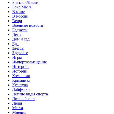
Биатлон/Лыжи
Бокс/MMA
В мире
В России
Вещи
Военные новости
Гаджеты
Дети
Дом и сад
Еда
Звёзды
Здоровье
Игры
Импортозамещение
Интернет
Истории
Компании
Криминал
Культура
Лайфхаки
Летние виды спорта
Личный счет
Люди
Места
Мнения