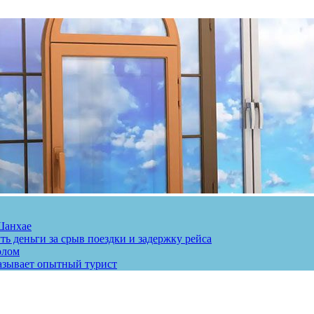
Шанхае
ь деньги за срыв поездки и задержку рейса
олом
казывает опытный турист