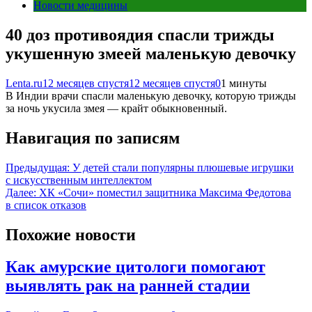
Новости медицины
40 доз противоядия спасли трижды
укушенную змеей маленькую девочку
Lenta.ru
12 месяцев спустя
12 месяцев спустя
0
1 минуты
В Индии врачи спасли маленькую девочку, которую трижды
за ночь укусила змея — крайт обыкновенный.
Навигация по записям
Предыдущая:
У детей стали популярны плюшевые игрушки
с искусственным интеллектом
Далее:
ХК «Сочи» поместил защитника Максима Федотова
в список отказов
Похожие новости
Как амурские цитологи помогают
выявлять рак на ранней стадии