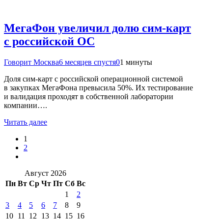
МегаФон увеличил долю сим‑карт
с российской ОС
Говорит Москва
6 месяцев спустя
0
1 минуты
Доля сим-карт с российской операционной системой
в закупках МегаФона превысила 50%. Их тестирование
и валидация проходят в собственной лаборатории
компании….
Читать далее
1
2
Август 2026
Пн
Вт
Ср
Чт
Пт
Сб
Вс
1
2
3
4
5
6
7
8
9
10
11
12
13
14
15
16