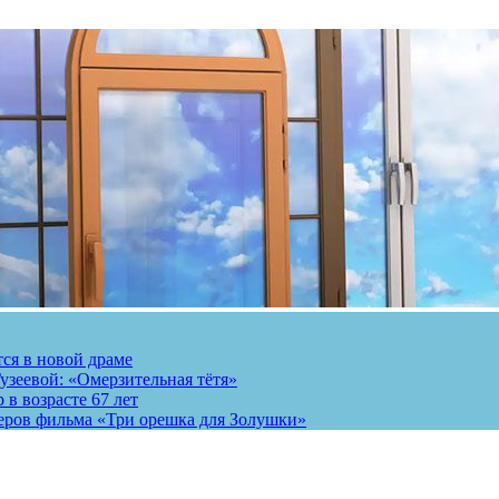
тся в новой драме
узеевой: «Омерзительная тётя»
 в возрасте 67 лет
теров фильма «Три орешка для Золушки»