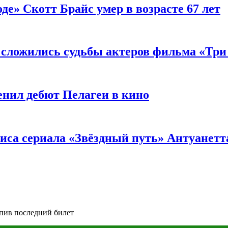
де» Скотт Брайс умер в возрасте 67 лет
к сложились судьбы актеров фильма «Тр
енил дебют Пелагеи в кино
риса сериала «Звёздный путь» Антуанетт
пив последний билет