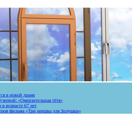
тся в новой драме
узеевой: «Омерзительная тётя»
 в возрасте 67 лет
теров фильма «Три орешка для Золушки»