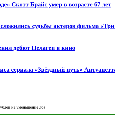
де» Скотт Брайс умер в возрасте 67 лет
к сложились судьбы актеров фильма «Тр
енил дебют Пелагеи в кино
риса сериала «Звёздный путь» Антуанетт
ублей на уменьшение лба