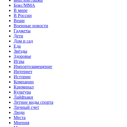
Биатлон/Лыжи
Бокс/MMA
В мире
В России
Вещи
Военные новости
Гаджеты
Дети
Дом и сад
Еда
Звёзды
Здоровье
Игры
Импортозамещение
Интернет
Истории
Компании
Криминал
Культура
Лайфхаки
Летние виды спорта
Личный счет
Люди
Места
Мнения