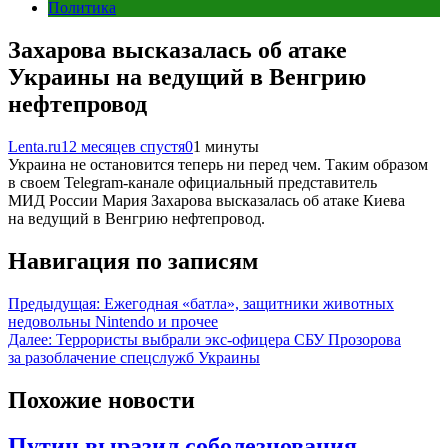
Политика
Захарова высказалась об атаке
Украины на ведущий в Венгрию
нефтепровод
Lenta.ru
12 месяцев спустя
0
1 минуты
Украина не остановится теперь ни перед чем. Таким образом
в своем Telegram-канале официальный представитель
МИД России Мария Захарова высказалась об атаке Киева
на ведущий в Венгрию нефтепровод.
Навигация по записям
Предыдущая:
Ежегодная «батла», защитники животных
недовольны Nintendo и прочее
Далее:
Террористы выбрали экс-офицера СБУ Прозорова
за разоблачение спецслужб Украины
Похожие новости
Путин выразил соболезнования