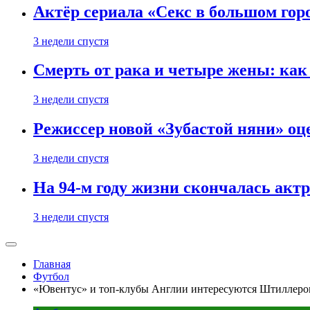
Актёр сериала «Секс в большом горо
3 недели спустя
Смерть от рака и четыре жены: ка
3 недели спустя
Режиссер новой «Зубастой няни» оц
3 недели спустя
На 94-м году жизни скончалась акт
3 недели спустя
Главная
Футбол
«Ювентус» и топ-клубы Англии интересуются Штиллером