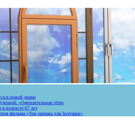
тся в новой драме
узеевой: «Омерзительная тётя»
 в возрасте 67 лет
теров фильма «Три орешка для Золушки»