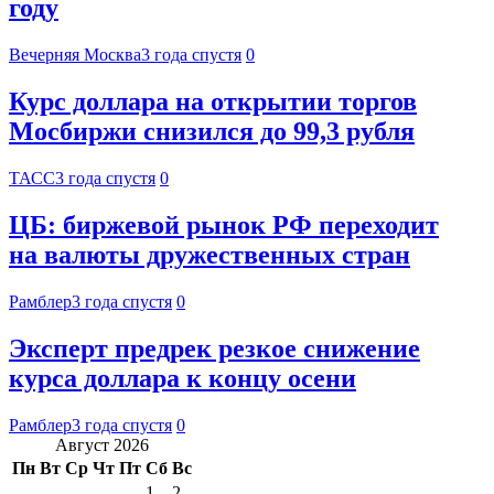
году
Вечерняя Москва
3 года спустя
0
Курс доллара на открытии торгов
Мосбиржи снизился до 99,3 рубля
ТАСС
3 года спустя
0
ЦБ: биржевой рынок РФ переходит
на валюты дружественных стран
Рамблер
3 года спустя
0
Эксперт предрек резкое снижение
курса доллара к концу осени
Рамблер
3 года спустя
0
Август 2026
Пн
Вт
Ср
Чт
Пт
Сб
Вс
1
2