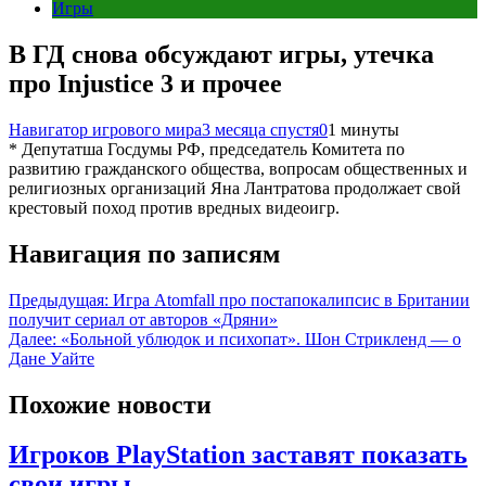
Игры
В ГД снова обсуждают игры, утечка
про Injustice 3 и прочее
Навигатор игрового мира
3 месяца спустя
0
1 минуты
* Депутатша Госдумы РФ, председатель Комитета по
развитию гражданского общества, вопросам общественных и
религиозных организаций Яна Лантратова продолжает свой
крестовый поход против вредных видеоигр.
Навигация по записям
Предыдущая:
Игра Atomfall про постапокалипсис в Британии
получит сериал от авторов «Дряни»
Далее:
«Больной ублюдок и психопат». Шон Стрикленд — о
Дане Уайте
Похожие новости
Игроков PlayStation заставят показать
свои игры