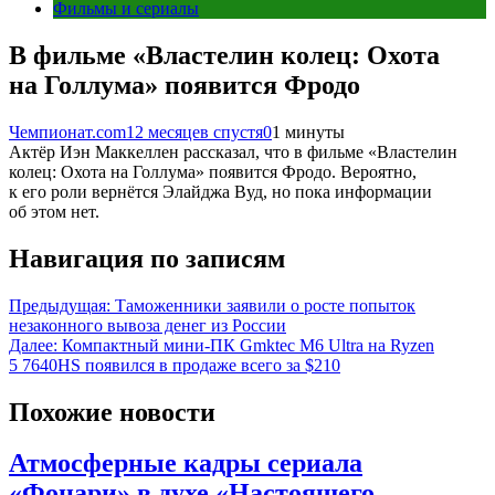
Фильмы и сериалы
В фильме «Властелин колец: Охота
на Голлума» появится Фродо
Чемпионат.com
12 месяцев спустя
0
1 минуты
Актёр Иэн Маккеллен рассказал, что в фильме «Властелин
колец: Охота на Голлума» появится Фродо. Вероятно,
к его роли вернётся Элайджа Вуд, но пока информации
об этом нет.
Навигация по записям
Предыдущая:
Таможенники заявили о росте попыток
незаконного вывоза денег из России
Далее:
Компактный мини-ПК Gmktec M6 Ultra на Ryzen
5 7640HS появился в продаже всего за $210
Похожие новости
Атмосферные кадры сериала
«Фонари» в духе «Настоящего