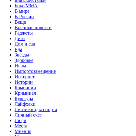
Биатлон/Лыжи
Бокс/MMA
В мире
В России
Вещи
Военные новости
Гаджеты
Дети
Дом и сад
Еда
Звёзды
Здоровье
Игры
Импортозамещение
Интернет
Истории
Компании
Криминал
Культура
Лайфхаки
Летние виды спорта
Личный счет
Люди
Места
Мнения