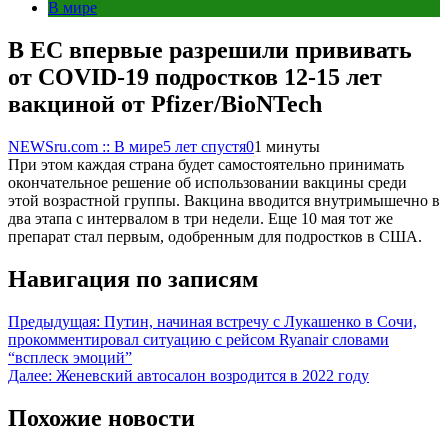
В мире
В ЕС впервые разрешили прививать
от COVID-19 подростков 12-15 лет
вакциной от Pfizer/BioNTech
NEWSru.com :: В мире
5 лет спустя
0
1 минуты
При этом каждая страна будет самостоятельно принимать
окончательное решение об использовании вакцины среди
этой возрастной группы. Вакцина вводится внутримышечно в
два этапа с интервалом в три недели. Еще 10 мая тот же
препарат стал первым, одобренным для подростков в США.
Навигация по записям
Предыдущая:
Путин, начиная встречу с Лукашенко в Сочи,
прокомментировал ситуацию с рейсом Ryanair словами
“всплеск эмоций”
Далее:
Женевский автосалон возродится в 2022 году
Похожие новости