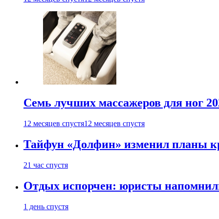
Семь лучших массажеров для ног 20
12 месяцев спустя
12 месяцев спустя
Тайфун «Долфин» изменил планы к
21 час спустя
Отдых испорчен: юристы напомнили 
1 день спустя