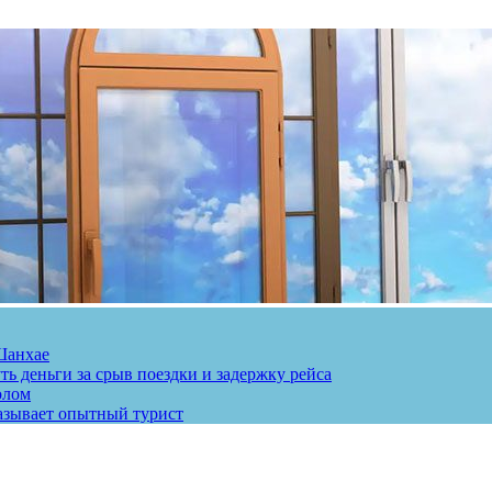
Шанхае
ь деньги за срыв поездки и задержку рейса
олом
казывает опытный турист