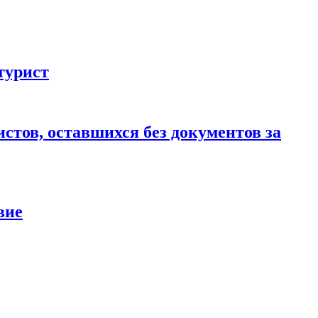
турист
стов, оставшихся без документов за
вие