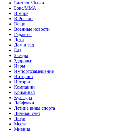
Биатлон/Лыжи
Бокс/MMA
В мире
В России
Вещи
Военные новости
Гаджеты
Дети
Дом и сад
Еда
Звёзды
Здоровье
Игры
Импортозамещение
Интернет
Истории
Компании
Криминал
Культура
Лайфхаки
Летние виды спорта
Личный счет
Люди
Места
Мнения