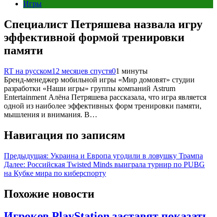
Игры
Специалист Петряшева назвала игру
эффективной формой тренировки
памяти
RT на русском
12 месяцев спустя
0
1 минуты
Бренд-менеджер мобильной игры «Мир домовят» студии
разработки «Наши игры» группы компаний Astrum
Entertainment Алёна Петряшева рассказала, что игра является
одной из наиболее эффективных форм тренировки памяти,
мышления и внимания. В…
Навигация по записям
Предыдущая:
Украина и Европа угодили в ловушку Трампа
Далее:
Российская Twisted Minds выиграла турнир по PUBG
на Кубке мира по киберспорту
Похожие новости
Игроков PlayStation заставят показать