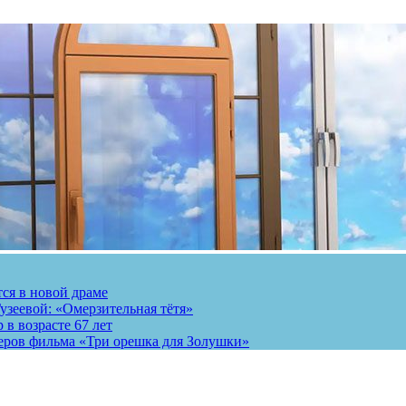
тся в новой драме
узеевой: «Омерзительная тётя»
 в возрасте 67 лет
теров фильма «Три орешка для Золушки»