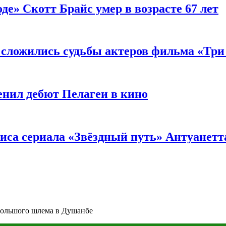
де» Скотт Брайс умер в возрасте 67 лет
к сложились судьбы актеров фильма «Тр
енил дебют Пелагеи в кино
риса сериала «Звёздный путь» Антуанетт
 Большого шлема в Душанбе