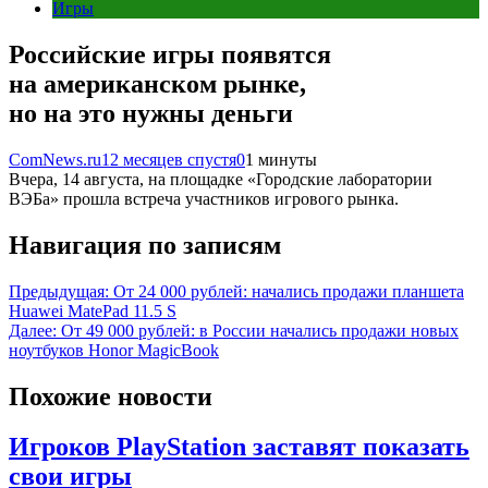
Игры
Российские игры появятся
на американском рынке,
но на это нужны деньги
ComNews.ru
12 месяцев спустя
0
1 минуты
Вчера, 14 августа, на площадке «Городские лаборатории
ВЭБа» прошла встреча участников игрового рынка.
Навигация по записям
Предыдущая:
От 24 000 рублей: начались продажи планшета
Huawei MatePad 11.5 S
Далее:
От 49 000 рублей: в России начались продажи новых
ноутбуков Honor MagicBook
Похожие новости
Игроков PlayStation заставят показать
свои игры