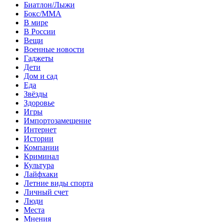
Биатлон/Лыжи
Бокс/MMA
В мире
В России
Вещи
Военные новости
Гаджеты
Дети
Дом и сад
Еда
Звёзды
Здоровье
Игры
Импортозамещение
Интернет
Истории
Компании
Криминал
Культура
Лайфхаки
Летние виды спорта
Личный счет
Люди
Места
Мнения