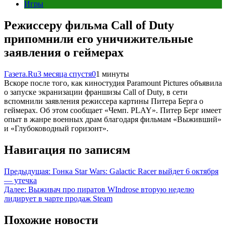
Игры
Режиссеру фильма Call of Duty
припомнили его уничижительные
заявления о геймерах
Газета.Ru
3 месяца спустя
0
1 минуты
Вскоре после того, как киностудия Paramount Pictures объявила
о запуске экранизации франшизы Call of Duty, в сети
вспомнили заявления режиссера картины Питера Берга о
геймерах. Об этом сообщает «Чемп. PLAY». Питер Берг имеет
опыт в жанре военных драм благодаря фильмам «Выживший»
и «Глубоководный горизонт».
Навигация по записям
Предыдущая:
Гонка Star Wars: Galactic Racer выйдет 6 октября
— утечка
Далее:
Выживач про пиратов WIndrose вторую неделю
лидирует в чарте продаж Steam
Похожие новости