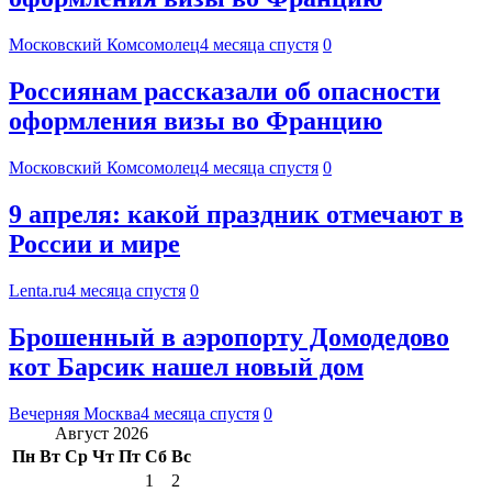
Московский Комсомолец
4 месяца спустя
0
Россиянам рассказали об опасности
оформления визы во Францию
Московский Комсомолец
4 месяца спустя
0
9 апреля: какой праздник отмечают в
России и мире
Lenta.ru
4 месяца спустя
0
Брошенный в аэропорту Домодедово
кот Барсик нашел новый дом
Вечерняя Москва
4 месяца спустя
0
Август 2026
Пн
Вт
Ср
Чт
Пт
Сб
Вс
1
2