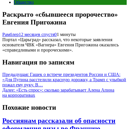
Общество
Раскрыто «сбывшееся пророчество»
Евгения Пригожина
Рамблер
12 месяцев спустя
0
1 минуты
Портал «Царьград» рассказал, что некоторые заявления
основателя ЧВК «Вагнера» Евгения Пригожина оказались
«справедливыми и пророческими».
Навигация по записям
Предыдущая:
Гашек о встрече президентов России и США:
«Для Путина расстелили красную дорожку, а Трамп с улыбкой
пожал ему руку. В…
Далее:
«Есть спрос»: сколько зарабатывает Алена Апина
на корпоративах
Похожие новости
Россиянам рассказали об опасности
оформления визы во Францию