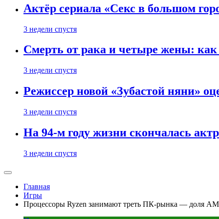
Актёр сериала «Секс в большом горо
3 недели спустя
Смерть от рака и четыре жены: ка
3 недели спустя
Режиссер новой «Зубастой няни» оц
3 недели спустя
На 94-м году жизни скончалась акт
3 недели спустя
Главная
Игры
Процессоры Ryzen занимают треть ПК-рынка — доля AM