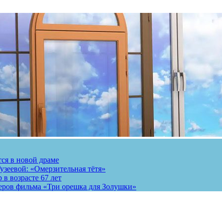
тся в новой драме
узеевой: «Омерзительная тётя»
 в возрасте 67 лет
теров фильма «Три орешка для Золушки»