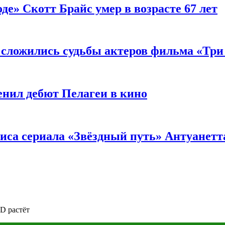
де» Скотт Брайс умер в возрасте 67 лет
к сложились судьбы актеров фильма «Тр
енил дебют Пелагеи в кино
риса сериала «Звёздный путь» Антуанетт
D растёт