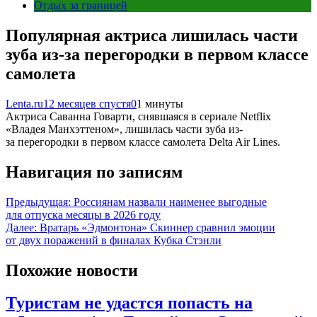
Отдых за границей
Популярная актриса лишилась части
зуба из-за перегородки в первом классе
самолета
Lenta.ru
12 месяцев спустя
0
1 минуты
Актриса Саванна Говарти, снявшаяся в сериале Netflix
«Владея Манхэттеном», лишилась части зуба из-
за перегородки в первом классе самолета Delta Air Lines.
Навигация по записям
Предыдущая:
Россиянам назвали наименее выгодные
для отпуска месяцы в 2026 году
Далее:
Вратарь «Эдмонтона» Скиннер сравнил эмоции
от двух поражений в финалах Кубка Стэнли
Похожие новости
Туристам не удастся попасть на