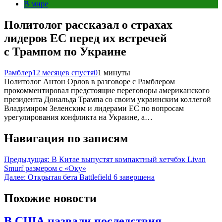
В мире
Политолог рассказал о страхах
лидеров ЕС перед их встречей
с Трампом по Украине
Рамблер
12 месяцев спустя
0
1 минуты
Политолог Антон Орлов в разговоре с Рамблером
прокомментировал предстоящие переговоры американского
президента Дональда Трампа со своим украинским коллегой
Владимиром Зеленским и лидерами ЕС по вопросам
урегулирования конфликта на Украине, а…
Навигация по записям
Предыдущая:
В Китае выпустят компактный хетчбэк Livan
Smurf размером с «Оку»
Далее:
Открытая бета Battlefield 6 завершена
Похожие новости
В США назвали последствия