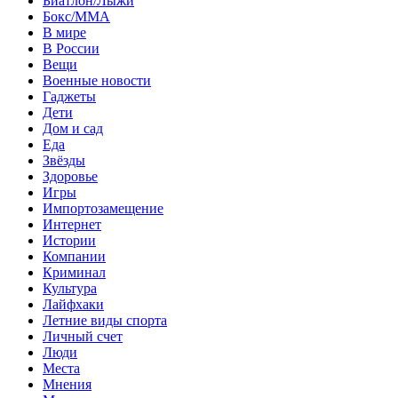
Биатлон/Лыжи
Бокс/MMA
В мире
В России
Вещи
Военные новости
Гаджеты
Дети
Дом и сад
Еда
Звёзды
Здоровье
Игры
Импортозамещение
Интернет
Истории
Компании
Криминал
Культура
Лайфхаки
Летние виды спорта
Личный счет
Люди
Места
Мнения