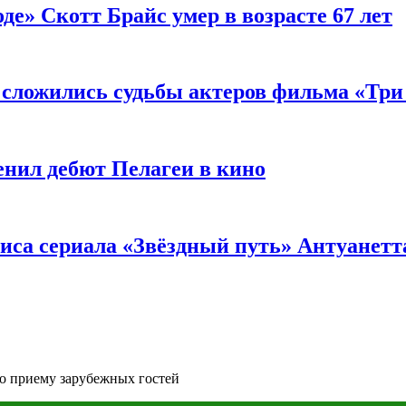
де» Скотт Брайс умер в возрасте 67 лет
к сложились судьбы актеров фильма «Тр
енил дебют Пелагеи в кино
риса сериала «Звёздный путь» Антуанетт
по приему зарубежных гостей