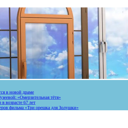
тся в новой драме
узеевой: «Омерзительная тётя»
 в возрасте 67 лет
теров фильма «Три орешка для Золушки»