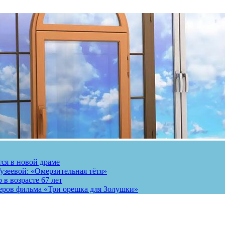
тся в новой драме
узеевой: «Омерзительная тётя»
 в возрасте 67 лет
теров фильма «Три орешка для Золушки»