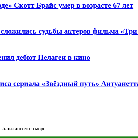
де» Скотт Брайс умер в возрасте 67 лет
к сложились судьбы актеров фильма «Тр
енил дебют Пелагеи в кино
риса сериала «Звёздный путь» Антуанетт
ish-пилингом на море