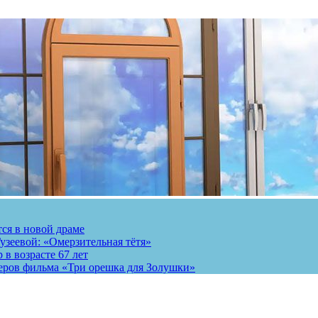
тся в новой драме
узеевой: «Омерзительная тётя»
 в возрасте 67 лет
теров фильма «Три орешка для Золушки»