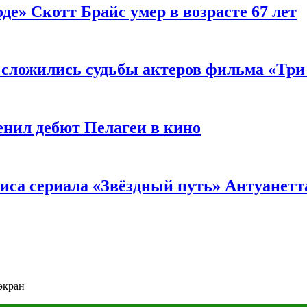
де» Скотт Брайс умер в возрасте 67 лет
к сложились судьбы актеров фильма «Тр
енил дебют Пелагеи в кино
риса сериала «Звёздный путь» Антуанетт
экран