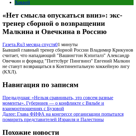
Хоккей
«Нет смысла опускаться вниз»: экс-
тренер сборной о возвращении
Малкина и Овечкина в Россию
Газета.Ru
3 месяца спустя
0
1 минуты
Бывший главный тренер сборной России Владимир Крикунов
считает, что нападающий "Вашингтон Кэпиталз" Александр
Овечкин и форвард "Питтсбург Пингвинз" Евгений Малкин
не станут возвращаться в Континентальную хоккейную лигу
(КХЛ).
Навигация по записям
Предыдущая:
«Нельзя сравнивать, это совсем разные
моменты». Губерниев — о конфликте с Вяльбе и
взаимоотношениях с Бузовой
Далее:
Глава ФИФА на конгрессе организации попытался
помирить представителей Израиля и Палестины
Похожие новости