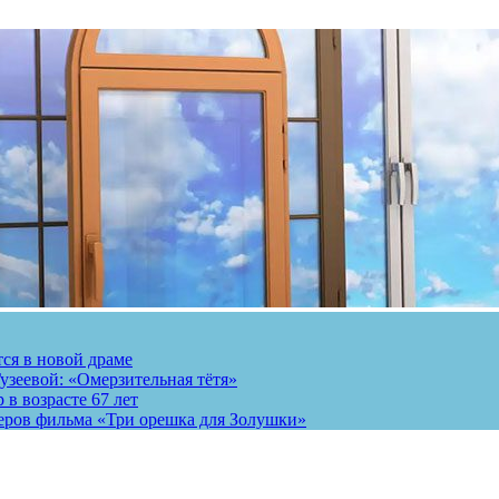
тся в новой драме
узеевой: «Омерзительная тётя»
 в возрасте 67 лет
теров фильма «Три орешка для Золушки»