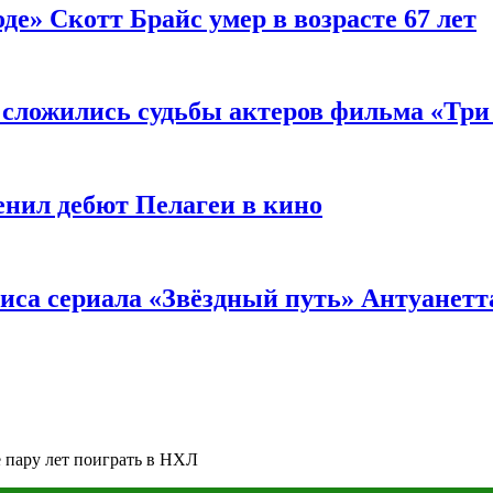
де» Скотт Брайс умер в возрасте 67 лет
к сложились судьбы актеров фильма «Тр
енил дебют Пелагеи в кино
риса сериала «Звёздный путь» Антуанетт
е пару лет поиграть в НХЛ