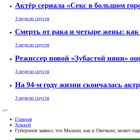
Актёр сериала «Секс в большом горо
3 недели спустя
Смерть от рака и четыре жены: ка
3 недели спустя
Режиссер новой «Зубастой няни» оц
3 недели спустя
На 94-м году жизни скончалась акт
3 недели спустя
Главная
Хоккей
Губерниев заявил, что Малкин, как и Овечкин, может ещ