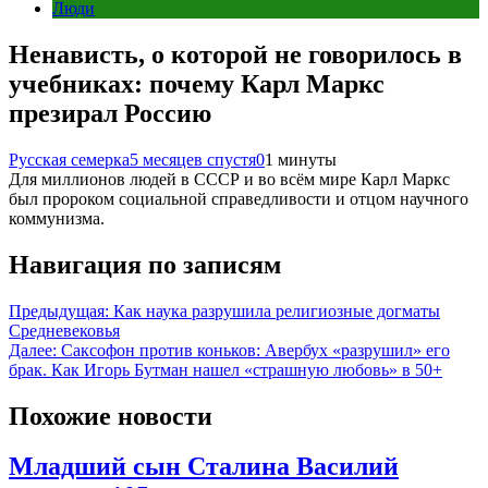
Люди
Ненависть, о которой не говорилось в
учебниках: почему Карл Маркс
презирал Россию
Русская семерка
5 месяцев спустя
0
1 минуты
Для миллионов людей в СССР и во всём мире Карл Маркс
был пророком социальной справедливости и отцом научного
коммунизма.
Навигация по записям
Предыдущая:
Как наука разрушила религиозные догматы
Средневековья
Далее:
Саксофон против коньков: Авербух «разрушил» его
брак. Как Игорь Бутман нашел «страшную любовь» в 50+
Похожие новости
Младший сын Сталина Василий