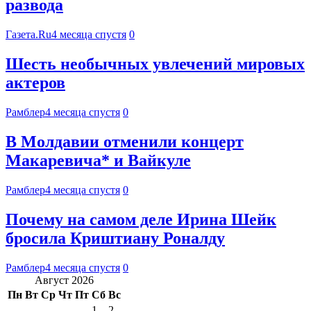
развода
Газета.Ru
4 месяца спустя
0
Шесть необычных увлечений мировых
актеров
Рамблер
4 месяца спустя
0
В Молдавии отменили концерт
Макаревича* и Вайкуле
Рамблер
4 месяца спустя
0
Почему на самом деле Ирина Шейк
бросила Криштиану Роналду
Рамблер
4 месяца спустя
0
Август 2026
Пн
Вт
Ср
Чт
Пт
Сб
Вс
1
2