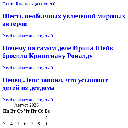
Газета.Ru
4 месяца спустя
0
Шесть необычных увлечений мировых
актеров
Рамблер
4 месяца спустя
0
Почему на самом деле Ирина Шейк
бросила Криштиану Роналду
Рамблер
4 месяца спустя
0
Певец Лепс заявил, что усыновит
детей из детдома
Рамблер
4 месяца спустя
0
Август 2026
Пн
Вт
Ср
Чт
Пт
Сб
Вс
1
2
3
4
5
6
7
8
9