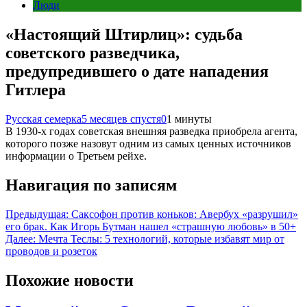
Люди
«Настоящий Штирлиц»: судьба
советского разведчика,
предупредившего о дате нападения
Гитлера
Русская семерка
5 месяцев спустя
0
1 минуты
В 1930-х годах советская внешняя разведка приобрела агента,
которого позже назовут одним из самых ценных источников
информации о Третьем рейхе.
Навигация по записям
Предыдущая:
Саксофон против коньков: Авербух «разрушил»
его брак. Как Игорь Бутман нашел «страшную любовь» в 50+
Далее:
Мечта Теслы: 5 технологий, которые избавят мир от
проводов и розеток
Похожие новости