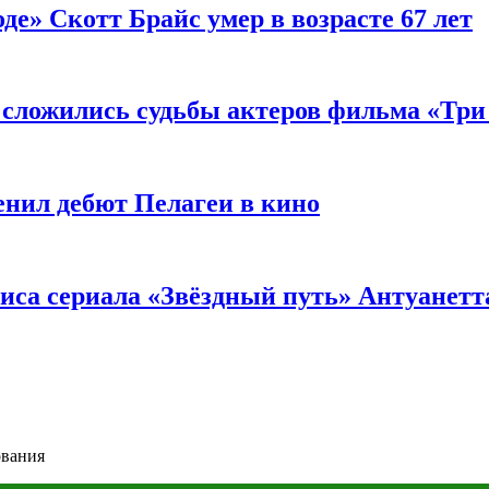
де» Скотт Брайс умер в возрасте 67 лет
к сложились судьбы актеров фильма «Тр
енил дебют Пелагеи в кино
риса сериала «Звёздный путь» Антуанетт
ования