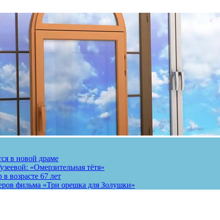
тся в новой драме
узеевой: «Омерзительная тётя»
 в возрасте 67 лет
теров фильма «Три орешка для Золушки»